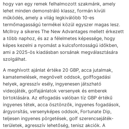
hogy van egy remek felhalmozott szakmánk, amely
lehet minden demonstráló klassz, formán kívüli
működés, amely a világ legkiválóbb 10-es
termőmagasságú termékei közül egyszer magas lesz.
McIlroy a sikeres The New Advantages mellett érkezett
a több naphoz, és az a félelmetes képessége, hogy
képes kezelni a nyomást a kulcsfontosságú időkben,
ami a 2025-ös kiadásban sorsának megválasztására
szolgálhat.
A meghívott ajánlat értéke 20 GBP, acca jutalmak,
kamatemelések, megnövelt oddsok, golffogadási
helyek, agresszív esély, ingyenesen játszható
videojáték, golfajánlatok versenyek és emberek
birtoklására. Az elfogadás valóban tíz GBP értékű
ingyenes tétek, acca ösztönzők, ingyenes fogadások,
árgyorsítás, versenyképes oddsok, Fortunate Dip,
teljesen ingyenes pörgetések, golf szerencsejáték-
területek, agresszív lehetőség, tenisz akciók. A