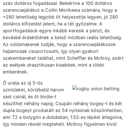
száz dolláros fogadással. Beleértve a 100 dolláros
szerencsejátékot a Collin Morikawa számára, hogy a
+280 lehetőség legjobb öt helyezettje legyen, jó 280
dolláros kifizetést jelent, ha a tét győzelme. A
sportfogadások egyre inkább keresik a pénzt, és
kevésbé érdeklődnek a belső módban reális lehetőség.
Az oddsmakerek tudják, hogy a szerencsejátékosok
hajlamosak csoportosulni, így olyan gyakori
szakembereket találhat, mint Scheffler és McIlroy, ezért
az esélyek drasztikusan kisebbek, mint a többi
emberének.
Ő uralja az új 5-ös
szintűeket, körülbelül három
sast csinál, és öt birdie-t
készíthet néhány napig. Csupán néhány bogey-t és két
dupla bogeyt produkált az 54 nyitásnak köszönhetően,
ami T2 a bolygón a dobásban, 1.52-es lépést átlagolva,
így minden résnél megteheti. McIlroy figyelmen kívül