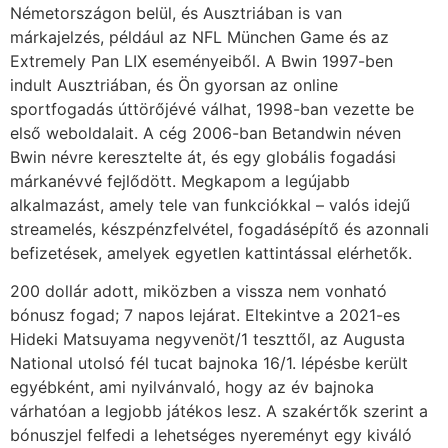
Németországon belül, és Ausztriában is van
márkajelzés, például az NFL München Game és az
Extremely Pan LIX eseményeiből. A Bwin 1997-ben
indult Ausztriában, és Ön gyorsan az online
sportfogadás úttörőjévé válhat, 1998-ban vezette be
első weboldalait. A cég 2006-ban Betandwin néven
Bwin névre keresztelte át, és egy globális fogadási
márkanévvé fejlődött. Megkapom a legújabb
alkalmazást, amely tele van funkciókkal – valós idejű
streamelés, készpénzfelvétel, fogadásépítő és azonnali
befizetések, amelyek egyetlen kattintással elérhetők.
200 dollár adott, miközben a vissza nem vonható
bónusz fogad; 7 napos lejárat. Eltekintve a 2021-es
Hideki Matsuyama negyvenöt/1 teszttől, az Augusta
National utolsó fél tucat bajnoka 16/1. lépésbe került
egyébként, ami nyilvánvaló, hogy az év bajnoka
várhatóan a legjobb játékos lesz. A szakértők szerint a
bónuszjel felfedi a lehetséges nyereményt egy kiváló