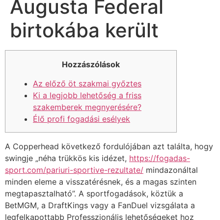
Augusta Federal
birtokába került
Hozzászólások
Az előző öt szakmai győztes
Ki a legjobb lehetőség a friss
szakemberek megnyerésére?
Élő profi fogadási esélyek
A Copperhead következő fordulójában azt találta, hogy
swingje „néha trükkös kis idézet,
https://fogadas-
sport.com/pariuri-sportive-rezultate/
mindazonáltal
minden eleme a visszatérésnek, és a magas szinten
megtapasztalható”. A sportfogadások, köztük a
BetMGM, a DraftKings vagy a FanDuel vizsgálata a
legfelkapottabb Professzionális lehetőségeket hoz