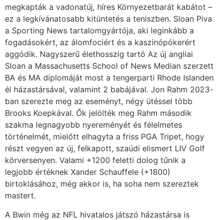
megkapták a vadonatúj, híres Környezetbarát kabátot –
ez a legkívánatosabb kitüntetés a teniszben. Sloan Piva
a Sporting News tartalomgyártója, aki leginkább a
fogadásokért, az álomfociért és a kaszinópókerért
aggódik. Nagyszerű élethosszig tartó Az új angliai
Sloan a Massachusetts School of News Median szerzett
BA és MA diplomáját most a tengerparti Rhode Islanden
él házastársával, valamint 2 babájával. Jon Rahm 2023-
ban szerezte meg az eseményt, négy ütéssel több
Brooks Koepkával. Ők jelölték meg Rahm második
szakma legnagyobb nyereményét és félelmetes
történelmét, mielőtt elhagyta a friss PGA Tripet, hogy
részt vegyen az új, felkapott, szaúdi elismert LIV Golf
körversenyen. Valami +1200 feletti dolog tűnik a
legjobb értéknek Xander Schauffele (+1800)
birtoklásához, még akkor is, ha soha nem szereztek
mastert.
A Bwin még az NFL hivatalos játszó házastársa is