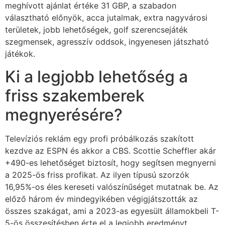
meghívott ajánlat értéke 31 GBP, a szabadon
választható előnyök, acca jutalmak, extra nagyvárosi
területek, jobb lehetőségek, golf szerencsejáték
szegmensek, agresszív oddsok, ingyenesen játszható
játékok.
Ki a legjobb lehetőség a
friss szakemberek
megnyerésére?
Televíziós reklám egy profi próbálkozás szakított
kezdve az ESPN és akkor a CBS. Scottie Scheffler akár
+490-es lehetőséget biztosít, hogy segítsen megnyerni
a 2025-ös friss profikat. Az ilyen típusú szorzók
16,95%-os éles kereseti valószínűséget mutatnak be. Az
előző három év mindegyikében végigjátszották az
összes szakágat, ami a 2023-as egyesült államokbeli T-
5-ös összesítésben érte el a legjobb eredményt.