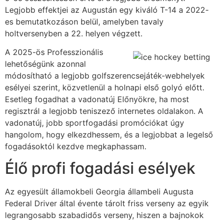
Legjobb effektjei az Augustán egy kiváló T-14 a 2022-
es bemutatkozáson belül, amelyben tavaly
holtversenyben a 22. helyen végzett.
A 2025-ös Professzionális
lehetőségünk azonnal
módosítható a legjobb golfszerencsejáték-webhelyek
esélyei szerint, közvetlenül a holnapi első golyó előtt.
Esetleg fogadhat a vadonatúj Előnyökre, ha most
regisztrál a legjobb teniszező internetes oldalakon. A
vadonatúj, jobb sportfogadási promóciókat úgy
hangolom, hogy elkezdhessem, és a legjobbat a legelső
fogadásoktól kezdve megkaphassam.
Élő profi fogadási esélyek
Az egyesült államokbeli Georgia állambeli Augusta
Federal Driver által évente tárolt friss verseny az egyik
legrangosabb szabadidős verseny, hiszen a bajnokok