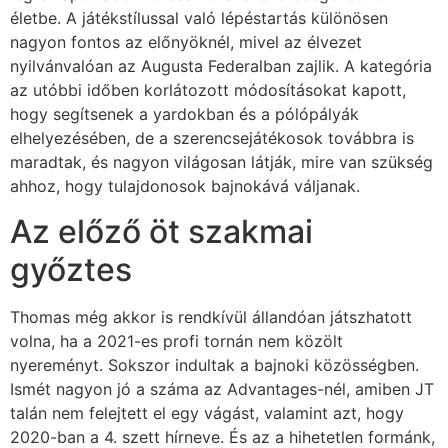
életbe.
A játékstílussal való lépéstartás különösen
nagyon fontos az előnyöknél, mivel az élvezet
nyilvánvalóan az Augusta Federalban zajlik. A kategória
az utóbbi időben korlátozott módosításokat kapott,
hogy segítsenek a yardokban és a pólópályák
elhelyezésében, de a szerencsejátékosok továbbra is
maradtak, és nagyon világosan látják, mire van szükség
ahhoz, hogy tulajdonosok bajnokává váljanak.
Az előző öt szakmai
győztes
Thomas még akkor is rendkívül állandóan játszhatott
volna, ha a 2021-es profi tornán nem közölt
nyereményt. Sokszor indultak a bajnoki közösségben.
Ismét nagyon jó a száma az Advantages-nél, amiben JT
talán nem felejtett el egy vágást, valamint azt, hogy
2020-ban a 4. szett hírneve. És az a hihetetlen formánk,